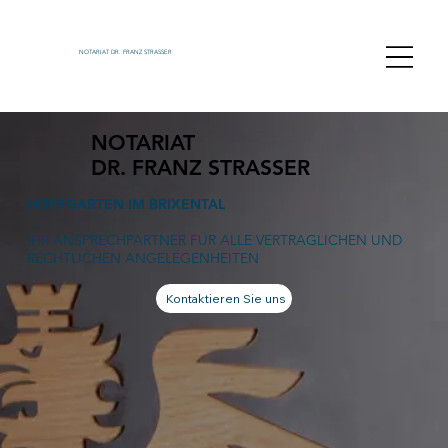
NOTARIAT DR. FRANZ STRASSER
NOTARIAT
DR. FRANZ STRASSER
HOPFGARTEN IM BRIXENTAL
IHR ANSPRECHPARTNER FÜR ALLE VERTRAGLICHEN UND
RECHTLICHEN ANGELEGENHEITEN
Kontaktieren Sie uns