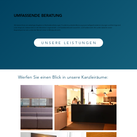
UMFASSENDE BERATUNG
Wir bieten Ihnen ein vielseitiges Angebot an Rechtsdienstleistungen. Fundierte juristische Beratung sowie maßgeschneiderte Lösungen und Verträge sind
unser Anspruch, insbesondere in den Bereichen Liegenschafts- und Gesellschaftsrecht sowie Erb- und Familienrecht. Wir wollen dabei Ihr erster
Ansprechpartner sein, wobei der Mensch immer im Mittelpunkt steht.
UNSERE LEISTUNGEN
Werfen Sie einen Blick in unsere Kanzleiräume: