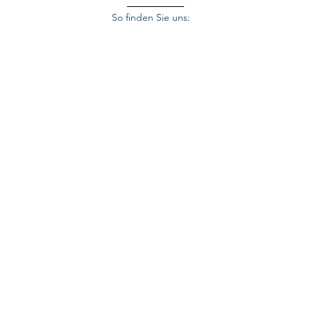
So finden Sie uns:
NOTARIAT
DR. FRANZ STRASSER
Brixentaler Straße 2b
6361 Hopfgarten im Brixental
+43 5335 3666
strasser@notar.at